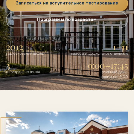
Записаться на вступительное тестирование
Программы по возрастам
2012
1–11
год основания школы
классы и дошкольное отделение
3
9:00–17:45
иностранных языка
учебный день ·
секции до 19:00