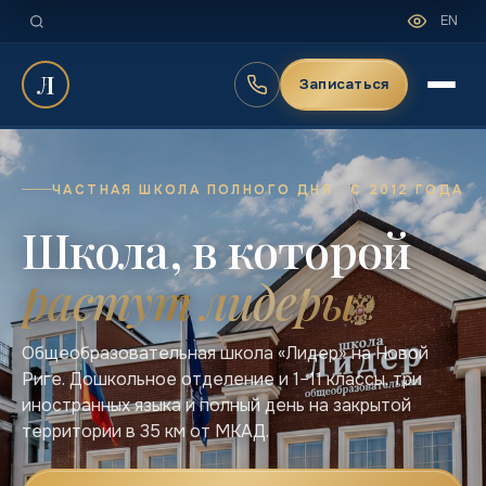
EN
Л
Записаться
ЧАСТНАЯ ШКОЛА ПОЛНОГО ДНЯ · С 2012 ГОДА
Школа, в которой
растут лидеры
Общеобразовательная школа «Лидер» на Новой
Риге. Дошкольное отделение и 1–11 классы, три
иностранных языка и полный день на закрытой
территории в 35 км от МКАД.